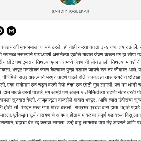
SANDIP JOGLEKAR
atsApp
Pinterest
Gmail
गड वरती मुक्कामाला जायचे ठरले. हो नाही करता करता ३-४ जण, तयार झाले,
ाणी उपलब्ध नसल्याने पायथ्याशी असलेल्या एकोले गावात जेवण करून मग हा सोपा ग
ीच छोटे पण टुमदार, तिथल्या एका घरामध्ये जेवणाची सोय झाली. तिथल्या मावशींनी
ला. भरपूर मनसोक्त जेवण केल्यावर पुन्हा गडावर जायचे खर तर जीवावर आले, 
पौर्णिमेची रात्र असल्याने भरपूर चांदणे पडले होते. घनगड हा तास अगदीच छोटेखानी
ी, एका मागोमाग एक चढून वरती गेलो तेव्हा एक छोटी गुहा लागली, पण मग थोडी च
. दोन मावळे वरती पोचले, मग आम्ही पण अजून १५ मिनिटांच्या चढणी नंतर वरती पोच
वायला सुरुवात केली. आजूबाजूला वाळलेले गावात भरपूर , आणि त्यात उंदीरांचा सु
ी होती. ती पेटवून मस्त गप्पा मारत बसलो. रात्रभर प्रचंड वारा होता. पहाटे पहाट
ला, पूर्वेकडून सूर्य नारायणाचे आगमन होताच मावळचा संपूर्ण गडावरून दिसु लागला. 
सल्याने, चहाचा बेत रद्द करावा लागला. उन्हे वाढू लागताच पाय तंबू आवरले आणि