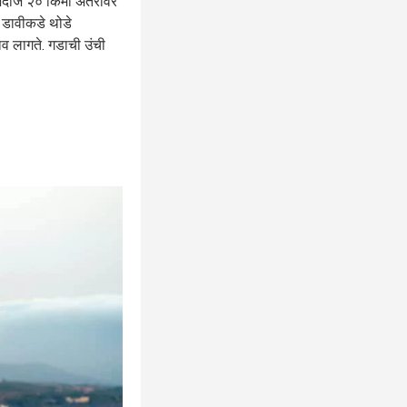
अंदाजे २० किमी अंतरावर
 डावीकडे थोडे
ाव लागते. गडाची उंची