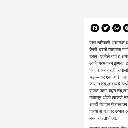
Facebook
Twitter
Wh
एका शनिवारी अचानक घन
केली. वरती प्यायच्या प
ठरले. एकोले गाव हे अगद
आणि गरम गरम झुणका टाक
पणा करून वरती निघालो, 
चढल्यावर एक शिडी लागल
जाऊन तंबू लावायचे ठरले
सपाट जागा बघून तंबू ला
गावातून थोडी लाकडे नेल
आम्ही गडावर फेरफटका मार
पाण्याचा गडावर अभाव अ
मस्त नाश्ता केला.