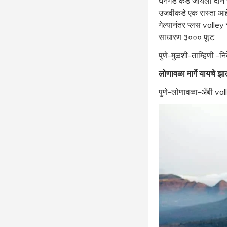
घनगड कडे जायला दोन र
उजवीकडे एक रास्ता आहे
गेल्यानंतर प्लस valley 
साधारण ३००० फूट.
पुणे-मुळशी-ताम्हिणी -न
लोणावळा मार्गे यायचे झा
पुणे-लोणावळा-अँबी vall