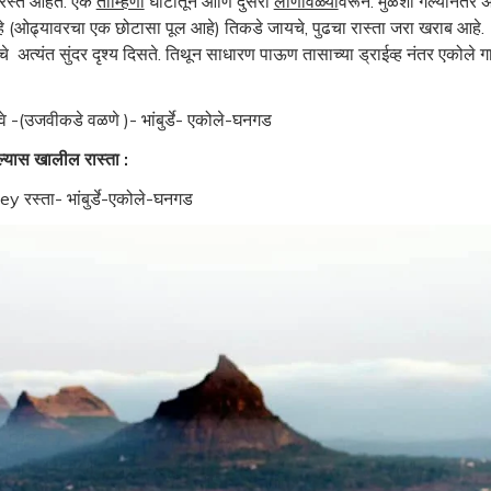
स्ते आहेत. एक
ताम्हिणी
घाटातून आणि दुसरा
लोणावळ्या
वरून. मुळशी गेल्यानंतर 
 (ओढ्यावरचा एक छोटासा पूल आहे) तिकडे जायचे, पुढचा रास्ता जरा खराब आहे.
चे अत्यंत सुंदर दृश्य दिसते. तिथून साधारण पाऊण तासाच्या ड्राईव्ह नंतर एकोले ग
िवे -(उजवीकडे वळणे )- भांबुर्डे- एकोले-घनगड
ल्यास खालील रास्ता :
ey रस्ता- भांबुर्डे-एकोले-घनगड