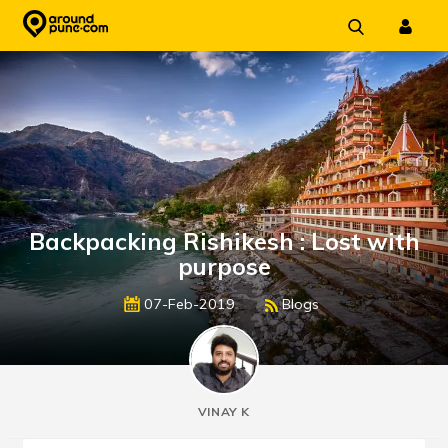
Skip
to
content
Backpacking Rishikesh : Lost with
purpose
07-Feb-2019
Blogs
VINAY K