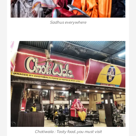
Sadhus everywhere
Chotiwala : Tasty food..you must visit