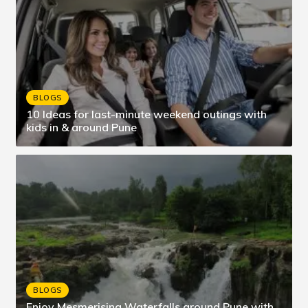
BLOGS
10 Ideas for last-minute weekend outings with
kids in & around Pune
BLOGS
Enjoy Mesmerising Waterfalls around Pune with