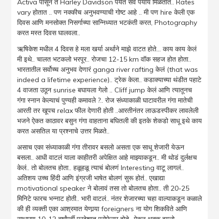
Activa पासून ते Harley Davidson पर्यंत सर्व पर्याय मिळतात.. Rates
vary होतात .. पण नक्कीच अनुभवण्याची गोष्ट आहे .. मी पण hire केली एक
दिवस आणि मनसोक्त निसर्गाच्या सान्निध्यात भटकंती करत, Photography
करत मस्त दिवस घालवला..
ऋषिकेश मधील 4 दिवस हे मला खर्या अर्थाने माझे वाटत होते… काय काय केलं
मी इथे.. चालत भटकलो भरपूर.. रोजचा 12-15 km वॉक सहज होत होता..
भारतातील सर्वोच्च अनुभव देणारं ganga river rafting केलं (that was
indeed a lifetime experience).. ट्रेक केला.. कडाक्याच्या थंडीत पहाटे
4 वाजता उठून sunrise बघायला गेलो .. Cliff jump केलं आणि त्यातूनच
गंगा स्नान केल्याचं पुण्यही कमावले
?
.. रोज संध्याकाळी घाटावरील गंगा मातेची
आरती तर खूपच relax फील देणारी होती ..आरतीनंतर लाऊडस्पीकर लावलेली
भजने ऐकत काठावर बसुन गंगा वाहताना बघितली की इतके शेकडो साधू इथे काय
करत असतिल या प्रश्नाचे उत्तर मिळते..
असाच एका संध्याकाळी गंगा तीरावर बसलो असता एक साधू शेजारी येऊन
बसला.. आधी वाटलं याला काहीतरी अपेक्षित आहे माझ्याकडून.. मी थोडं दुर्लक्षच
केलं.. तो बोलतच होता.. हळूहळू त्याचं बोलणं Interesting वाटू लागलं..
अतिशय उच्च हिंदी आणि इंग्रजी भाषेत बोलणं सुरू होतं.. एखाद्या
motivational speaker ने बोलावं तसा तो बोलतच होता.. ती 20-25
मिनिटे फारच भन्नाट होती.. भारी वाटलं.. नंतर शेजारच्या चहा वाल्याकडून कळाले
की ही व्यक्ती एका आश्रमात येणार्
या foreigners ना योग शिकविते आणि
साधारण 10-12 वर्षांपूर्वी परदेशात प्रोफेसर होते.. ऐकून थक्क झालो..