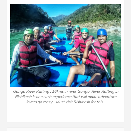
Ganga River Rafting : 16kms in river Ganga. River Rafting in
Rishikesh is one such experience that will make adventure
lovers go crazy… Must visit Rishikesh for this..