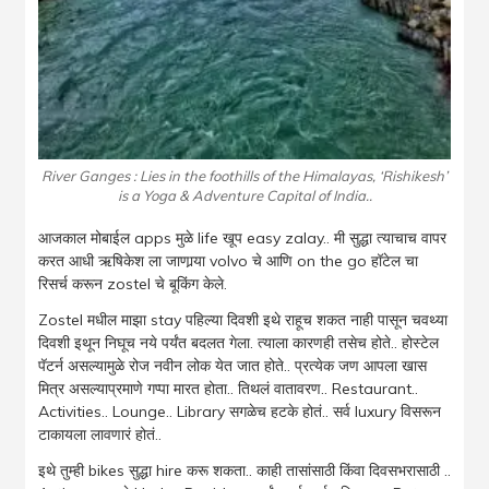
River Ganges : Lies in the foothills of the Himalayas, ‘Rishikesh’
is a Yoga & Adventure Capital of India..
आजकाल मोबाईल apps मुळे life खूप easy zalay.. मी सुद्धा त्याचाच वापर
करत आधी ऋषिकेश ला जाणार्
या volvo चे आणि on the go हॉटेल चा
रिसर्च करून zostel चे बूकिंग केले.
Zostel मधील माझा stay पहिल्या दिवशी इथे राहूच शकत नाही पासून चवथ्या
दिवशी इथून निघूच नये पर्यंत बदलत गेला. त्याला कारणही तसेच होते.. होस्टेल
पॅटर्न असल्यामुळे रोज नवीन लोक येत जात होते.. प्रत्येक जण आपला खास
मित्र असल्याप्रमाणे गप्पा मारत होता.. तिथलं वातावरण.. Restaurant..
Activities.. Lounge.. Library सगळेच हटके होतं.. सर्व luxury विसरून
टाकायला लावणारं होतं..
इथे तुम्ही bikes सुद्धा hire करू शकता.. काही तासांसाठी किंवा दिवसभरासाठी ..