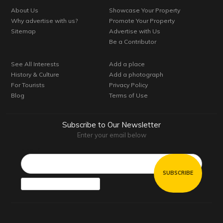
About Us
Showcase Your Property
Why advertise with us?
Promote Your Property
Sitemap
Advertise with Us
Be a Contributor
See All Interests
Add a place
History & Culture
Add a photograph
For Tourists
Privacy Policy
Blog
Terms of Use
Subscribe to Our Newsletter
Enter your email below
Email*