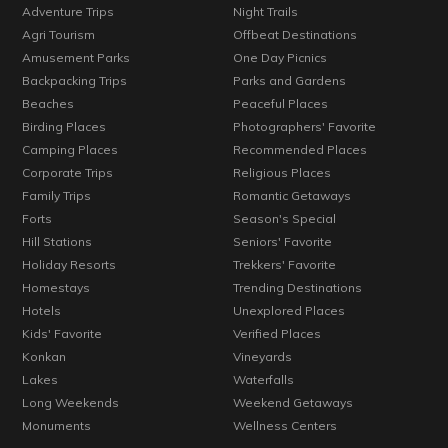
Adventure Trips
Night Trails
Agri Tourism
Offbeat Destinations
Amusement Parks
One Day Picnics
Backpacking Trips
Parks and Gardens
Beaches
Peaceful Places
Birding Places
Photographers' Favorite
Camping Places
Recommended Places
Corporate Trips
Religious Places
Family Trips
Romantic Getaways
Forts
Season's Special
Hill Stations
Seniors' Favorite
Holiday Resorts
Trekkers' Favorite
Homestays
Trending Destinations
Hotels
Unexplored Places
Kids' Favorite
Verified Places
Konkan
Vineyards
Lakes
Waterfalls
Long Weekends
Weekend Getaways
Monuments
Wellness Centers