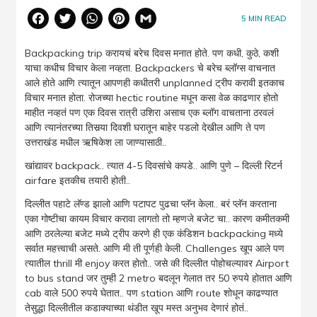
Facebook
Twitter
WhatsApp
Pinterest
Gmail
5
MIN READ
Backpacking trip करायचं बरेच दिवस मनात होते. पण कधी, कुठे, कशी
याचा कधीच विचार केला नव्हता. Backpackers चे बरेच ब्लॉग्स वाचनात
आले होते आणि त्यातून आपणही कधीतरी unplanned ट्रीप करावी इतकाच
विचार मनात होता. रोजच्या hectic routine मधून कसा वेळ काढणार होतो
माहीत नव्हतं पण एक दिवस रात्री उशिरा असाच एक ब्लॉग वाचताना ठरवलं
आणि त्यानंतरच्या तिसर्
या दिवशी घरातून ब
ाहेर पडलो देखील आणि ते पण
उत्तराखंड मधील ऋषिकेश ला जाण्यासाठी..
खांद्यावर backpack.. त्यात 4-5 दिवसांचे कपडे.. आणि पुणे – दिल्ली रिटर्न
airfare इतकीच तयारी होती..
दिल्लीत पहाटे लॅण्ड झालो आणि पटापट पुढचा प्लॅन केला.. बरं प्लॅन करताना
एका गोष्टीचा कायम विचार करावा लागतो तो म्हणजे बजेट चा.. कारण कमीतकमी
आणि ठरलेल्या बजेट मध्ये ट्रीप करणे ही एक कंडिशन backpacking मध्ये
सर्वात महत्त्वाची असते. आणि मी ती पूर्णही केली. Challenges खूप आले पण
त्यातील thrill मी enjoy करत होतो.. जसे की दिल्लीत पोहोचल्यावर Airport
to bus stand जर तुम्ही 2 metro बदलून गेलात तर 50 रुपये होतात आणि
cab वाले 500 रुपये घेतात.. पण station आणि route शोधून काढण्यात
तेसुद्धा दिल्लीतील कडाक्याच्या थंडीत खूप मस्त अनुभव देणारं होतं..