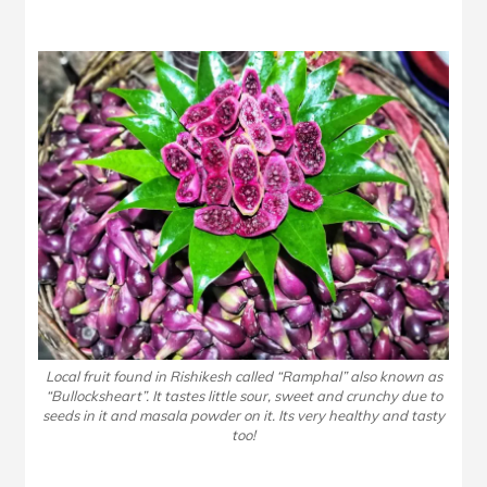
Local fruit found in Rishikesh called “Ramphal” also known as
“Bullocksheart”. It tastes little sour, sweet and crunchy due to
seeds in it and masala powder on it. Its very healthy and tasty
too!