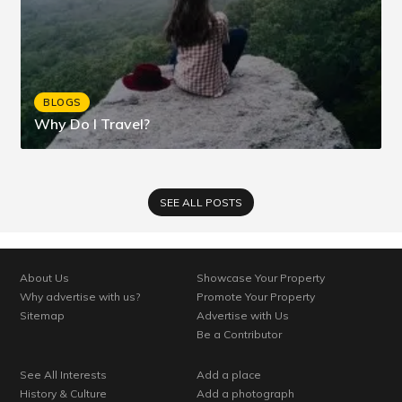
BLOGS
Why Do I Travel?
SEE ALL POSTS
About Us
Showcase Your Property
Why advertise with us?
Promote Your Property
Sitemap
Advertise with Us
Be a Contributor
See All Interests
Add a place
History & Culture
Add a photograph