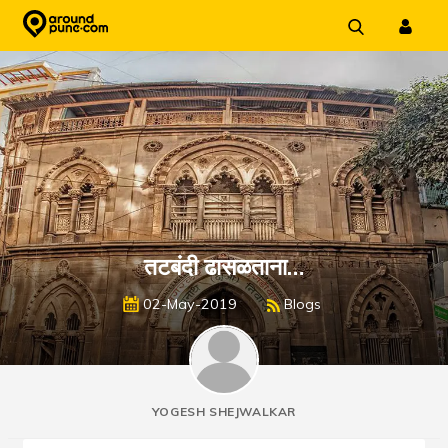
Skip
to
content
तटबंदी ढासळताना…
02-May-2019
Blogs
YOGESH SHEJWALKAR