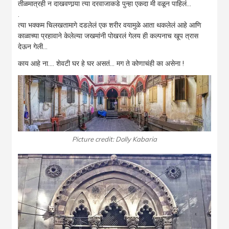
तीळमात्रही न दाखवणार्‍या त्या दरवाजाकडे पुन्हा एकदा मी वळून पाहिलं…
.
त्या भक्कम चिलखतामागे दडलेलं एक शरीर वयामुळे आता थकलेलं आहे आणि
काळाच्या प्रहावाने केलेल्या जखमांनी पोखरलं गेलय ही कल्पनाच खूप त्रास
देऊन गेली…
काय आहे ना…. शेवटी घर हे घर असतं… मग ते कोणाचंही का असेना !
Picture credit: Dolly Kabaria