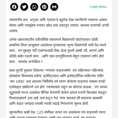
Facebook
Twitter
WhatsApp
Pinterest
Gmail
3
MIN READ
संस्मरणीय क्षण, अनुभव आणि प्रवास हे बहुतेक वेळा ध्यानीमनी नसताना आकार
घेतात आणि त्यामुळेच मनावर खोल ठसा उमटवून जातात. कालचा प्रसंगही अगदी
असाच.
अनेक आंतरराष्ट्रीय पारितोषिके सातत्याने मिळवणारी फोटोग्राफर डॉली
काबरिया तिला उत्सुकता असलेल्या पुण्यातल्या जुन्या ठिकाणांची यादी मेल करते
काय… मग मुद्दामून गर्दी टाळण्यासाठी वीक-डेला दुपारी आम्ही (मी, अपर्णा आणि
डॉली) बाहेर पडतो काय… आणि एका वास्तुशिल्पाचे मोहून टाकणारं दर्शन होतं
काय… सगळंच अनपेक्षित !!
काल दुपारी बुधवार पेठेतल्या ‘नगरकर वाड्यासमोर’ उभं राहिल्यावर पहिल्यांदा
डोळ्यांवर विश्वासच बसेना. इलेक्ट्रिकल आणि इलेक्ट्रॉनिक मार्केटच्या गर्दीत
‘सन 1890’ असं आपल्या निर्मितीचं वर्ष धारण केलेल्या वाड्याचं भक्कम दगडी
प्रवेशद्वार खंबीरपणे उभं होतं. त्याच्याकडे पाहून का कोणास ठाऊक… पण कायम
युद्धासाठी सज्ज असलेला सैनिक तेलपाणी केलेलं आपलं वजनी चिलखत चढवून
स्थितप्रज्ञपणे उभा आहे असं वाटून गेलं. नंतर समजलं की बदलत्या काळाशी
आणि वाढत जाणार्‍या वयाशी त्याची लढाई निरंतरपणे सुरूच होती.
सुरुवातीचा काही वेळ, 125 वर्षांपेक्षा जास्त वय असलेल्या त्या वाड्याची रचना
आणि भव्यता पाहण्यात गेल्यावर आम्ही जरा भानावर आलो. मग वाड्यात