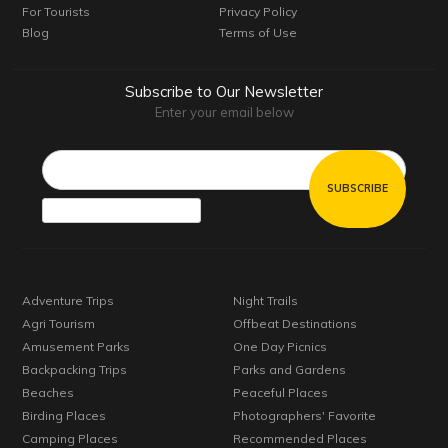
For Tourists
Privacy Policy
Blog
Terms of Use
Subscribe to Our Newsletter
Enter your email below
Email*
Adventure Trips
Night Trails
Agri Tourism
Offbeat Destinations
Amusement Parks
One Day Picnics
Backpacking Trips
Parks and Gardens
Beaches
Peaceful Places
Birding Places
Photographers' Favorite
Camping Places
Recommended Places