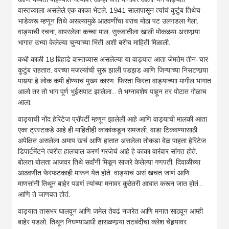
वास्तव्याला असलेले एक काका भेटले. 1941 सालापासून त्यांचं कुटुंब तिथेच
भाडेकरू म्हणून तिथे असल्यामुळे आठवणींचा बराच मोठा पट उलगडला गेला.
वाड्याची रचना, वापरलेला कच्चा माल, सुरूवातीला खाली मोकळया असणार्‍या
भागात उभ्या केलेल्या चुन्याच्या भिंती अशी बरीच माहिती मिळाली.
कधी काळी 18 बिर्‍हाडे वास्तव्यास असलेल्या या वाड्यात आता जेमतेम तीन-चार
कुटुंब राहतात. वरच्या मजल्यांची सुरू झाली पडझड आणि जिन्याच्या निसटणार्‍या
पायर्‍या हे लोक कमी होण्याचं मुख्य कारण. फिरता फिरता वाड्याच्याा मागील भागात
आलो तर तो भाग पूर्ण भुईसपाट झालेला… ते भग्नावशेष पाहून तर पोटात गोळाच
आला.
वाड्याची नोंद हेरिटेज प्रॉपर्टी म्हणून झालेली आहे आणि वाड्याची मालकी आता
एका ट्रस्टकडे आहे ही माहितीही काकांकडून समजली. वाडा टिकवण्यासाठी
अपेक्षित असलेला अमाप खर्च आणि हातात असलेला तोकडा वेळ पाहता हेरिटेज
डिपार्टमेंटने त्वरीत हालचाल करणं गरजेचं आहे हे काका वारंवार सांगत होते.
बोलता बोलता आजवर तिथे सर्वांनी मिळून साजरे केलेल्या गणपती, दिवाळीच्या
आठवणीत फेरफटकाही मारून येत होते. वाड्याचं असं खचत जाणं आणि
माणसांनी तिथून बाहेर पडणं त्यांच्या मनावर कुठेतरी आघात करून जात होतं…
आणि ते जाणवत होतं.
वाड्यात तासभर घालवून आणि जमेल तेवढं नजरेत आणि मनात साठवून आम्ही
बाहेर पडलो. तिथून निघण्याआधी ढासळणार्‍या तटबंदीचा क्लेश चेहर्‍यावर